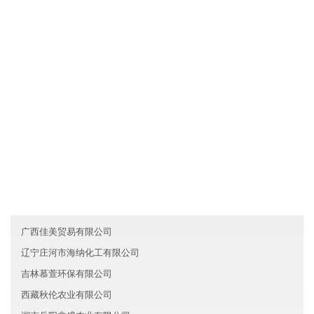
广东河源恩谦生物科技有限公司拥有先进的现代化生产设备和生产
工艺，确保产品品质不仅达到国家标准，而且优于国家标准；发挥
公司原材料采购优势和成本管控优势，使产品的性价比较优；直接
与国际和国内原材料生产厂家合作，确保原材料进货渠道都是来自
化工原料知名生产企业。
友情链接
澳门龙腾医疗集团有限公司
青海安宁人工智能有限公司
上海静安区明辉建筑有限公司
广西佳美贸易有限公司
辽宁庄河市海纳化工有限公司
吉林慕萱环保有限公司
西藏秋伦农业有限公司